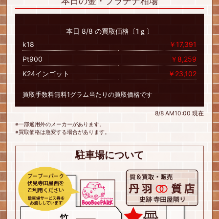
本日の金・プラチナ相場
本日 8/8 の買取価格〔1ｇ〕
k18
￥17,391
Pt900
￥8,259
K24インゴット
￥23,102
買取手数料無料1グラム当たりの買取価格です
8/8 AM10:00 現在
※一部適用外のメーカーがあります。
※買取価格は急変する場合があります。
駐車場について