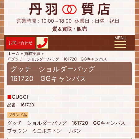
営業時間：10:00～18:00
休業日：日曜・祝日
質＆買取・販売
Toggle navig
MENU
ホーム
»
買取実績
»
»
グッチ ショルダーバッグ 161720 GGキャンバス
グッチ ショルダーバッグ
161720 GGキャンバス
■
GUCCI
品番：161720
ブランド品
グッチ ショルダーバッグ 161720 GGキャンバス
ブラウン ミニボストン リボン