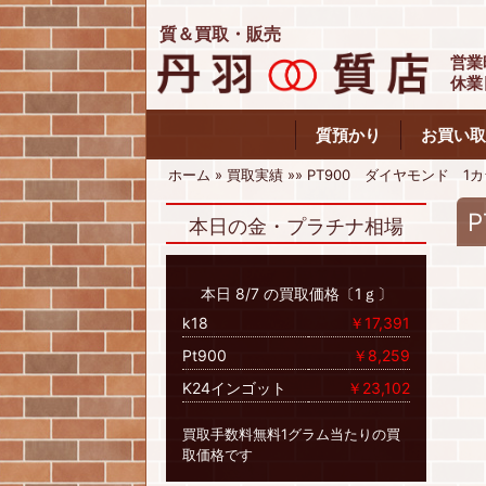
質＆買取・販売
営業
休業
質預かり
お買い取
ホーム
»
買取実績
»
»
PT900 ダイヤモンド 1
本日の金・プラチナ相場
本日 8/7 の買取価格〔1ｇ〕
k18
￥17,391
Pt900
￥8,259
K24インゴット
￥23,102
買取手数料無料1グラム当たりの買
取価格です