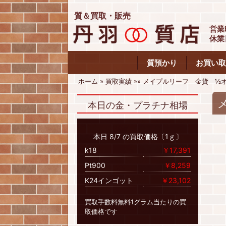
質＆買取・販売
営業
休業
質預かり
お買い取
ホーム
»
買取実績
»
»
メイプルリーフ 金貨 ½
本日の金・プラチナ相場
本日 8/7 の買取価格〔1ｇ〕
k18
￥17,391
Pt900
￥8,259
K24インゴット
￥23,102
買取手数料無料1グラム当たりの買
取価格です