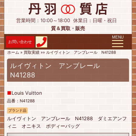
営業時間：10:00～18:00
休業日：日曜・祝日
質＆買取・販売
Toggle navig
MENU
ホーム
»
買取実績
»
»
ルイヴィトン アンブレール N41288
ルイヴィトン アンブレール
N41288
■
Louis Vuitton
品番：N41288
ブランド品
ルイヴィトン アンブレール N41288 ダミエアンフ
ィニ オニキス ボディーバッグ