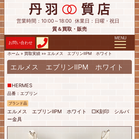
営業時間：10:00～18:00
休業日：日曜・祝日
質＆買取・販売
Toggle navig
MENU
ホーム
»
買取実績
»
»
エルメス エブリンⅡPM ホワイト
エルメス エブリンⅡPM ホワイト
■
HERMES
品番：エブリン
ブランド品
エルメス エブリンⅡPM ホワイト □K刻印 シルバ
ー金具