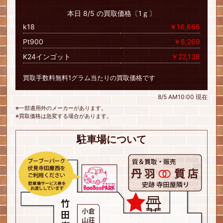
本日 8/5 の買取価格〔1ｇ〕
k18
￥16,665
Pt900
￥8,269
K24インゴット
￥22,138
買取手数料無料1グラム当たりの買取価格です
8/5 AM10:00 現在
※一部適用外のメーカーがあります。
※買取価格は急変する場合があります。
駐車場について