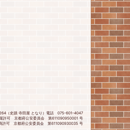
4（史蹟 寺田屋 となり）電話 075-601-4047
屋許可 京都府公安委員会 第611090950001 号
商許可 京都府公安委員会 第611090930035 号