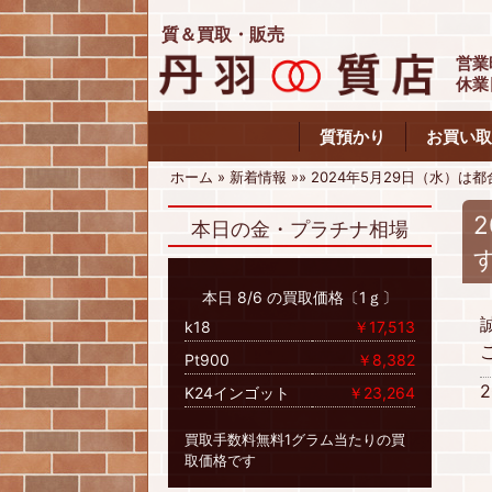
質＆買取・販売
営業
休業
質預かり
お買い取
ホーム
»
新着情報
»
»
2024年5月29日（水）は
本日の金・プラチナ相場
本日 8/6 の買取価格〔1ｇ〕
k18
￥17,513
Pt900
￥8,382
K24インゴット
￥23,264
買取手数料無料1グラム当たりの買
取価格です