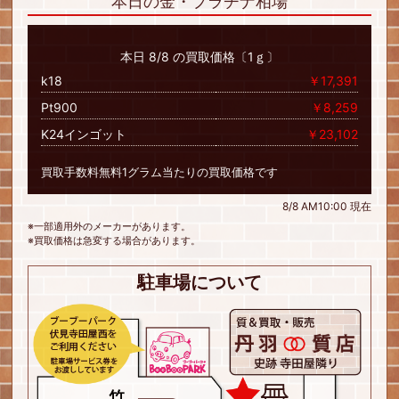
本日の金・プラチナ相場
本日 8/8 の買取価格〔1ｇ〕
k18
￥17,391
Pt900
￥8,259
K24インゴット
￥23,102
買取手数料無料1グラム当たりの買取価格です
8/8 AM10:00 現在
※一部適用外のメーカーがあります。
※買取価格は急変する場合があります。
駐車場について