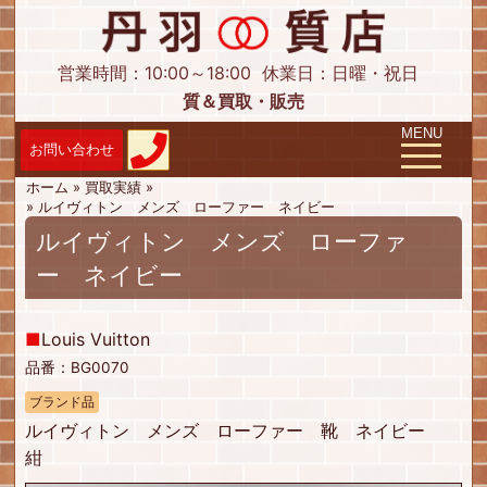
営業時間：10:00～18:00
休業日：日曜・祝日
質＆買取・販売
Toggle navig
MENU
ホーム
»
買取実績
»
»
ルイヴィトン メンズ ローファー ネイビー
ルイヴィトン メンズ ローファ
ー ネイビー
■
Louis Vuitton
品番：BG0070
ブランド品
ルイヴィトン メンズ ローファー 靴 ネイビー
紺