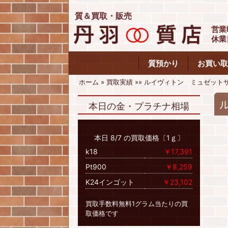
質＆買取・販売
営業
休業
質預かり
お買い取
ホーム
»
買取実績
»
»
ルイヴィトン ミュゼット
本日の金・プラチナ相場
本日 8/7 の買取価格〔1ｇ〕
k18
￥17,391
Pt900
￥8,259
K24インゴット
￥23,102
買取手数料無料1グラム当たりの買
取価格です