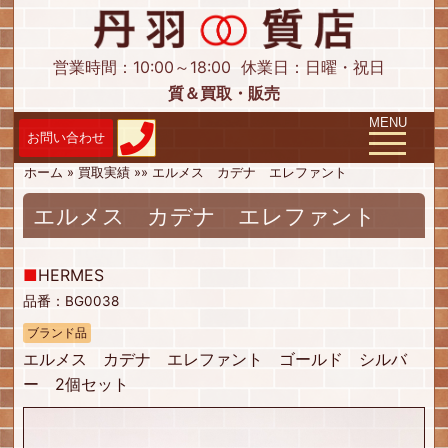
営業時間：10:00～18:00
休業日：日曜・祝日
質＆買取・販売
Toggle navig
MENU
ホーム
»
買取実績
»
»
エルメス カデナ エレファント
エルメス カデナ エレファント
■
HERMES
品番：BG0038
ブランド品
エルメス カデナ エレファント ゴールド シルバ
ー 2個セット