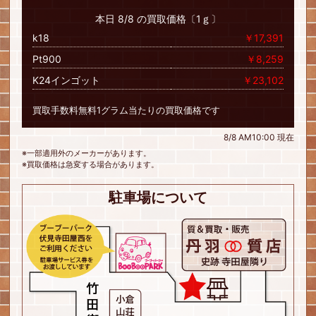
本日 8/8 の買取価格〔1ｇ〕
k18
￥17,391
Pt900
￥8,259
K24インゴット
￥23,102
買取手数料無料1グラム当たりの買取価格です
8/8 AM10:00 現在
※一部適用外のメーカーがあります。
※買取価格は急変する場合があります。
駐車場について