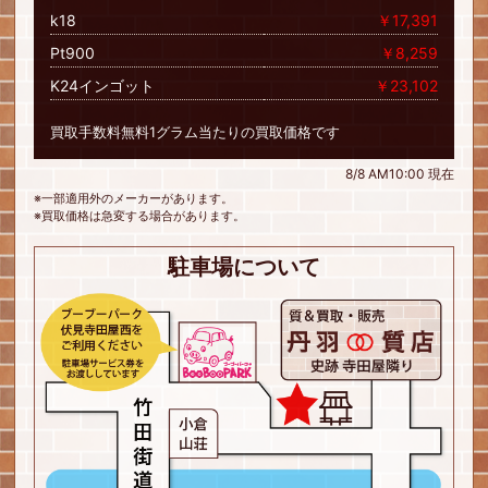
k18
￥17,391
Pt900
￥8,259
K24インゴット
￥23,102
買取手数料無料1グラム当たりの買取価格です
8/8 AM10:00 現在
※一部適用外のメーカーがあります。
※買取価格は急変する場合があります。
駐車場について