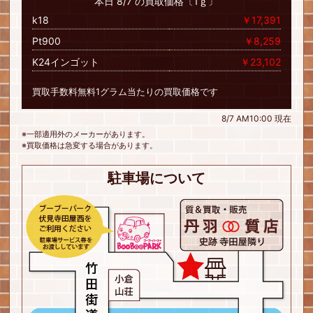
本日 8/7 の買取価格〔1ｇ〕
k18
￥17,391
Pt900
￥8,259
K24インゴット
￥23,102
買取手数料無料1グラム当たりの買取価格です
8/7 AM10:00 現在
※一部適用外のメーカーがあります。
※買取価格は急変する場合があります。
駐車場について