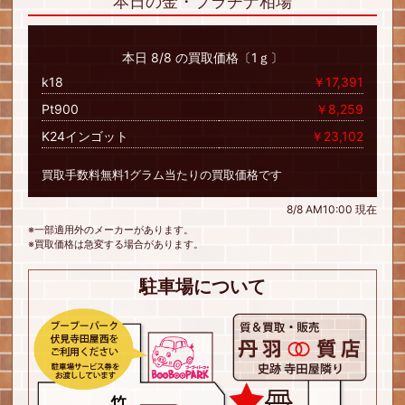
本日の金・プラチナ相場
本日 8/8 の買取価格〔1ｇ〕
k18
￥17,391
Pt900
￥8,259
K24インゴット
￥23,102
買取手数料無料1グラム当たりの買取価格です
8/8 AM10:00 現在
※一部適用外のメーカーがあります。
※買取価格は急変する場合があります。
駐車場について