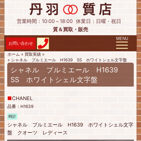
営業時間：10:00～18:00
休業日：日曜・祝日
質＆買取・販売
Toggle navig
MENU
ホーム
»
買取実績
»
»
シャネル プルミエール H1639 SS ホワイトシェル文字盤
シャネル プルミエール H1639
SS ホワイトシェル文字盤
■
CHANEL
品番：H1639
時計
シャネル プルミエール H1639 ホワイトシェル文字
盤 クオーツ レディース