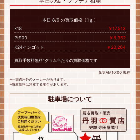
本日の金・プラチナ相場
本日 8/6 の買取価格〔1ｇ〕
k18
￥17,513
Pt900
￥8,382
K24インゴット
￥23,264
買取手数料無料1グラム当たりの買取価格です
8/6 AM10:00 現在
※一部適用外のメーカーがあります。
※買取価格は急変する場合があります。
駐車場について