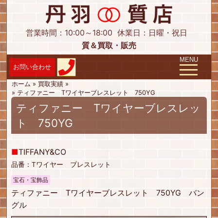
営業時間：10:00～18:00
休業日：日曜・祝日
質＆買取・販売
Toggle navig
MENU
ホーム
»
買取実績
»
»
ティファニー Tワイヤーブレスレット 750YG
ティファニー Tワイヤーブレスレッ
ト 750YG
■
TIFFANY&CO
品番：Tワイヤー ブレスレット
宝石・宝飾品
ティファニー Tワイヤーブレスレット 750YG バン
グル