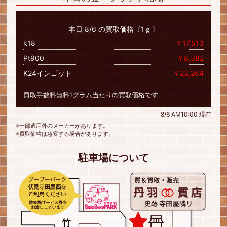
本日 8/6 の買取価格〔1ｇ〕
k18
￥17,513
Pt900
￥8,382
K24インゴット
￥23,264
買取手数料無料1グラム当たりの買取価格です
8/6 AM10:00 現在
※一部適用外のメーカーがあります。
※買取価格は急変する場合があります。
駐車場について