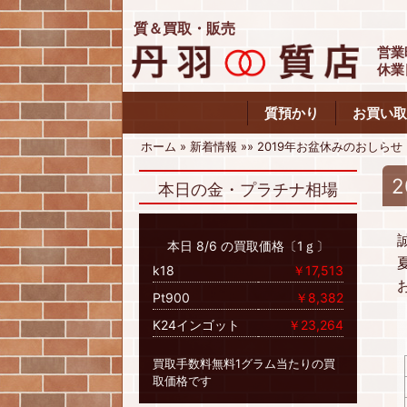
質＆買取・販売
営業
休業
質預かり
お買い取
ホーム
»
新着情報
»
»
2019年お盆休みのおしらせ
本日の金・プラチナ相場
本日 8/6 の買取価格〔1ｇ〕
k18
￥17,513
Pt900
￥8,382
K24インゴット
￥23,264
買取手数料無料1グラム当たりの買
取価格です