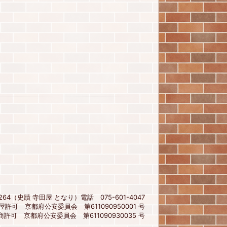
4（史蹟 寺田屋 となり）電話 075-601-4047
屋許可 京都府公安委員会 第611090950001 号
商許可 京都府公安委員会 第611090930035 号