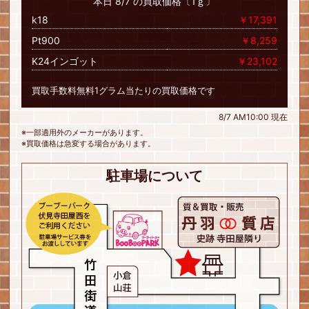
本日 8/7 の買取価格〔1ｇ〕
k18
￥17,391
Pt900
￥8,259
K24インゴット
￥23,102
買取手数料無料1グラム当たりの買取価格です
8/7 AM10:00 現在
※一部適用外のメーカーがあります。
※買取価格は急変する場合があります。
駐車場について