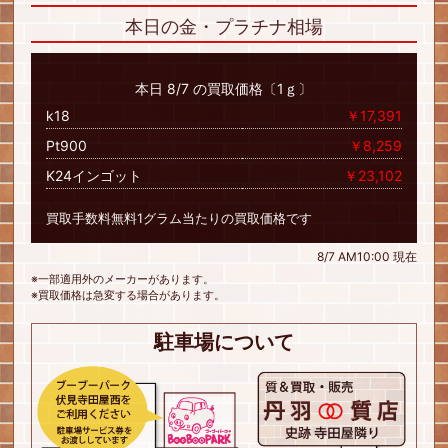
本日の金・プラチナ相場
本日 8/7 の買取価格〔1ｇ〕
k18
￥17,391
Pt900
￥8,259
K24インゴット
￥23,102
買取手数料無料1グラム当たりの買取価格です
8/7 AM10:00 現在
※一部適用外のメーカーがあります。
※買取価格は急変する場合があります。
駐車場について