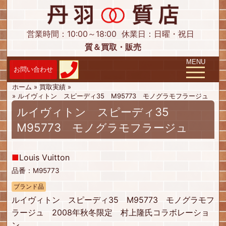
営業時間：10:00～18:00
休業日：日曜・祝日
質＆買取・販売
Toggle navig
MENU
ホーム
»
買取実績
»
»
ルイヴィトン スピーディ35 M95773 モノグラモフラージュ
ルイヴィトン スピーディ35
M95773 モノグラモフラージュ
■
Louis Vuitton
品番：M95773
ブランド品
ルイヴィトン スピーディ35 M95773 モノグラモフ
ラージュ 2008年秋冬限定 村上隆氏コラボレーショ
ン