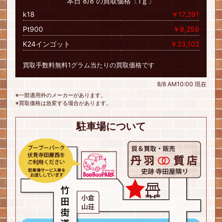
本日 8/8 の買取価格〔1ｇ〕
k18
￥17,391
Pt900
￥8,259
K24インゴット
￥23,102
買取手数料無料1グラム当たりの買取価格です
8/8 AM10:00 現在
※一部適用外のメーカーがあります。
※買取価格は急変する場合があります。
駐車場について