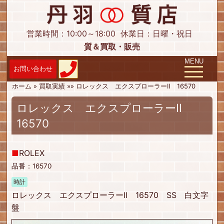
営業時間：10:00～18:00
休業日：日曜・祝日
質＆買取・販売
Toggle navig
MENU
ホーム
»
買取実績
»
»
ロレックス エクスプローラーⅡ 16570
ロレックス エクスプローラーⅡ
16570
■
ROLEX
品番：16570
時計
ロレックス エクスプローラーⅡ 16570 SS 白文字
盤