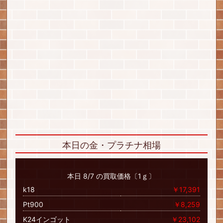
本日の金・プラチナ相場
本日 8/7 の買取価格〔1ｇ〕
k18
￥17,391
Pt900
￥8,259
K24インゴット
￥23,102