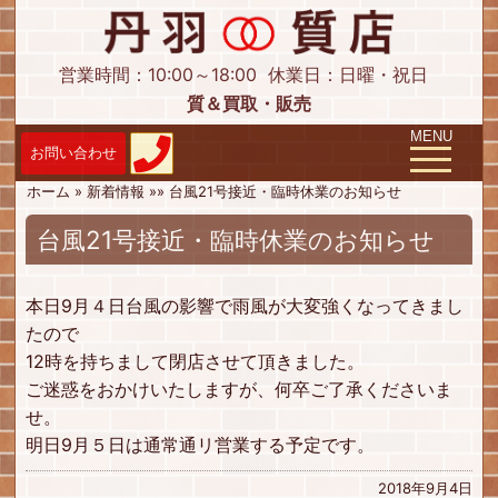
営業時間：10:00～18:00
休業日：日曜・祝日
質＆買取・販売
Toggle navig
MENU
ホーム
»
新着情報
»
»
台風21号接近・臨時休業のお知らせ
台風21号接近・臨時休業のお知らせ
本日9月４日台風の影響で雨風が大変強くなってきまし
たので
12時を持ちまして閉店させて頂きました。
ご迷惑をおかけいたしますが、何卒ご了承くださいま
せ。
明日9月５日は通常通リ営業する予定です。
2018年9月4日